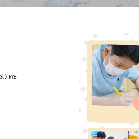
l) ค่ะ