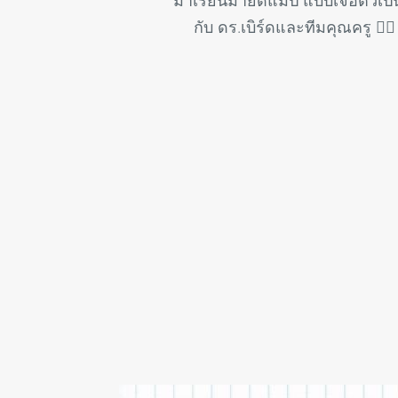
กับ ดร.เบิร์ดและทีมคุณครู 👱‍♂