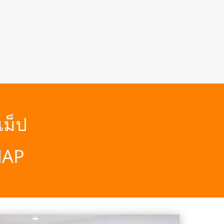
แม็ป
MAP