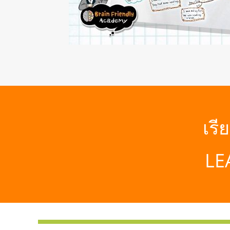
เรี
LE