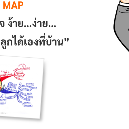
 MAP
ใจ ง้าย…ง่าย…
ูกได้เองที่บ้าน”