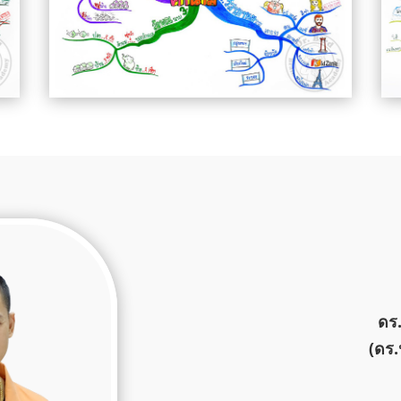
ดร.
(ดร