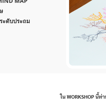
น MIND MAP
ศษ
ๆ ระดับประถม
ใน WORKSHOP นี้ท่า